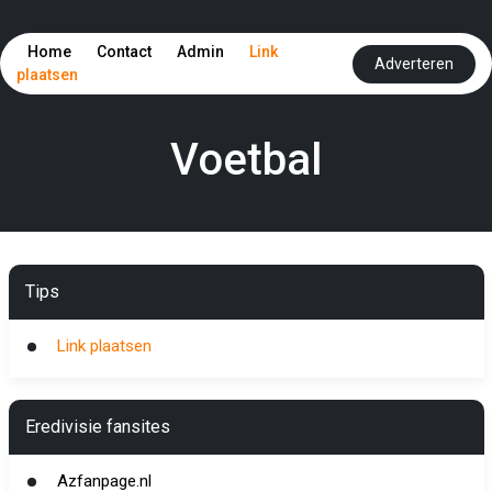
Home
Contact
Admin
Link
Adverteren
plaatsen
Voetbal
Tips
Link plaatsen
Eredivisie fansites
Azfanpage.nl