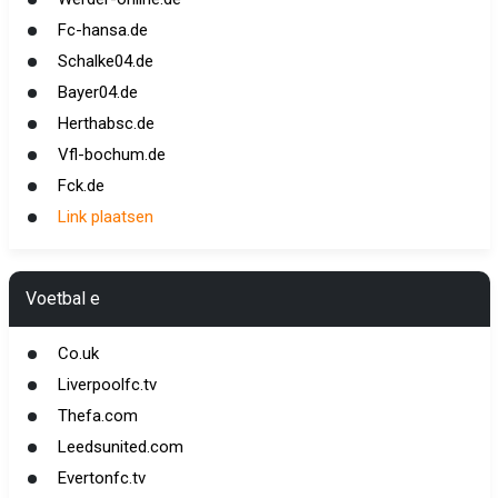
Fc-hansa.de
Schalke04.de
Bayer04.de
Herthabsc.de
Vfl-bochum.de
Fck.de
Link plaatsen
Voetbal e
Co.uk
Liverpoolfc.tv
Thefa.com
Leedsunited.com
Evertonfc.tv