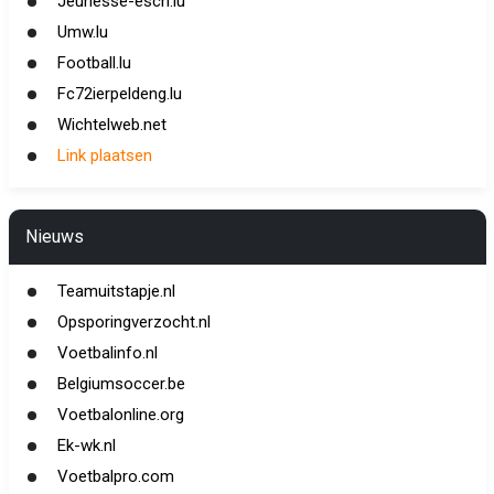
Jeunesse-esch.lu
Umw.lu
Football.lu
Fc72ierpeldeng.lu
Wichtelweb.net
Link plaatsen
Nieuws
Teamuitstapje.nl
Opsporingverzocht.nl
Voetbalinfo.nl
Belgiumsoccer.be
Voetbalonline.org
Ek-wk.nl
Voetbalpro.com