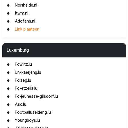
Northside.nl
Itwm.nl
Adofans.nl
Link plaatsen
Luxemburg
Fcwiltz.lu
Un-kaerjeng.lu
Fcizeg.lu
Fc-etzella.lu
Fc-jeunesse-gilsdorf.lu
Asc.lu
Footballuseldeng.lu
Youngboys.lu