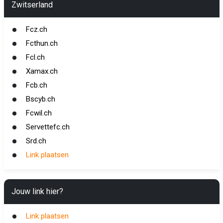
Zwitserland
Fcz.ch
Fcthun.ch
Fcl.ch
Xamax.ch
Fcb.ch
Bscyb.ch
Fcwil.ch
Servettefc.ch
Srd.ch
Link plaatsen
Jouw link hier?
Link plaatsen