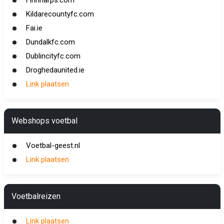
Finnharps.com
Kildarecountyfc.com
Fai.ie
Dundalkfc.com
Dublincityfc.com
Droghedaunited.ie
Link plaatsen
Webshops voetbal
Voetbal-geest.nl
Link plaatsen
Voetbalreizen
Link plaatsen