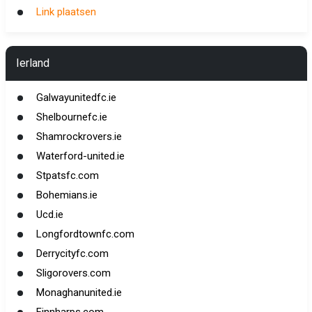
Link plaatsen
Ierland
Galwayunitedfc.ie
Shelbournefc.ie
Shamrockrovers.ie
Waterford-united.ie
Stpatsfc.com
Bohemians.ie
Ucd.ie
Longfordtownfc.com
Derrycityfc.com
Sligorovers.com
Monaghanunited.ie