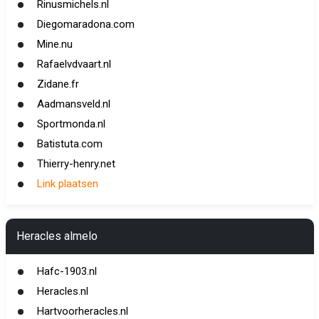
Rinusmichels.nl
Diegomaradona.com
Mine.nu
Rafaelvdvaart.nl
Zidane.fr
Aadmansveld.nl
Sportmonda.nl
Batistuta.com
Thierry-henry.net
Link plaatsen
Heracles almelo
Hafc-1903.nl
Heracles.nl
Hartvoorheracles.nl